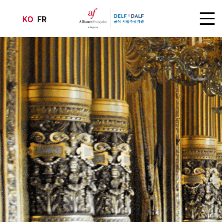
KO
FR