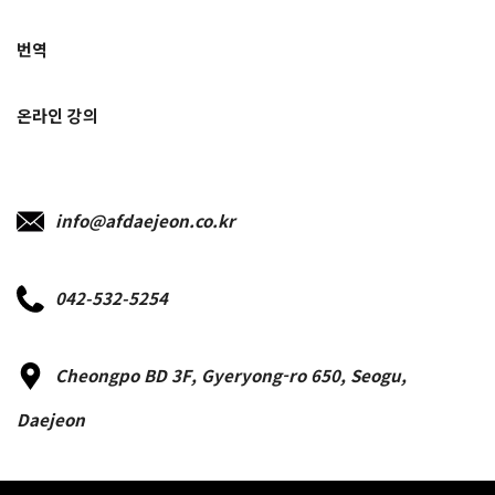
번역
온라인 강의
info@afdaejeon.co.kr
042-532-5254
Cheongpo BD 3F, Gyeryong-ro 650, Seogu,
Daejeon